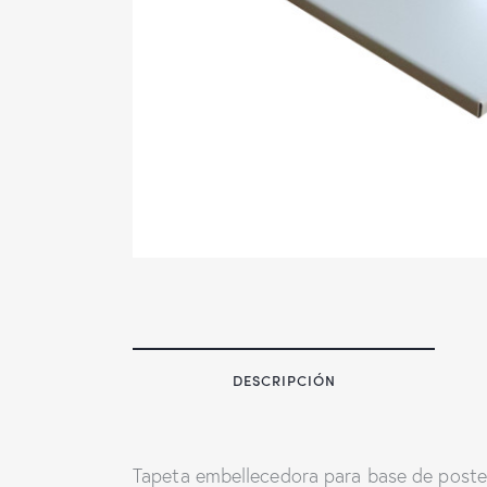
DESCRIPCIÓN
Tapeta embellecedora para base de post