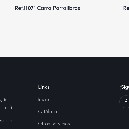
Ref.11071 Carro Portalibros
Re
Links
¡Síg
, 8
Inicio
elona)
Catálogo
er.com
Otros servicios