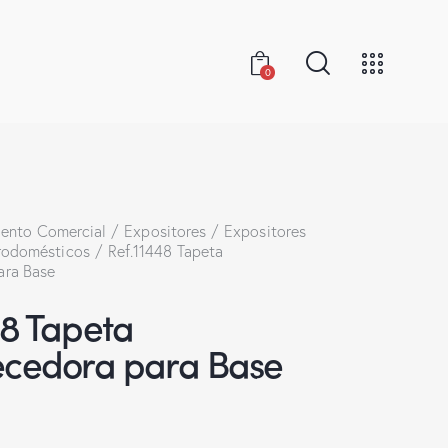
0
ento Comercial
Expositores
Expositores
trodomésticos
Ref.11448 Tapeta
ara Base
48 Tapeta
ecedora para Base