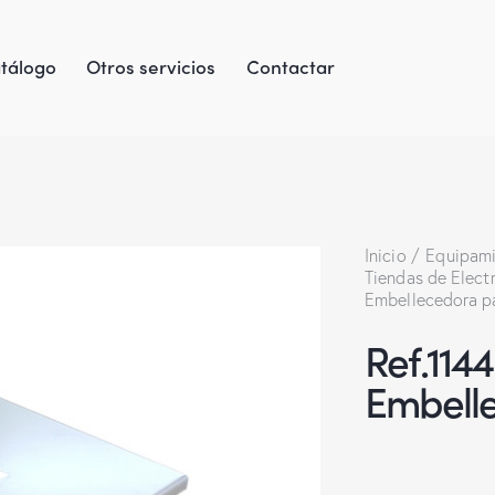
tálogo
Otros servicios
Contactar
Inicio
Equipami
Tiendas de Elec
Embellecedora p
Ref.114
Embell