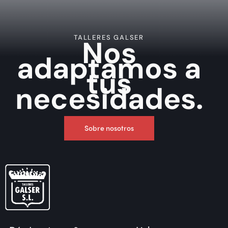
TALLERES GALSER
Nos
adaptamos
a
tus
necesidades.
Sobre nosotros