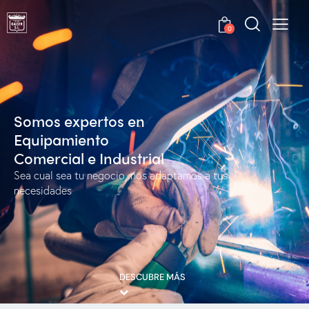
0
S
o
m
o
s
e
x
p
e
r
t
o
s
e
n
E
q
u
i
p
a
m
i
e
n
t
o
C
o
m
e
r
c
i
a
l
e
I
n
d
u
s
t
r
i
a
l
S
e
a
c
u
a
l
s
e
a
t
u
n
e
g
o
c
i
o
,
n
o
s
a
d
a
p
t
a
m
o
s
a
t
u
s
n
e
c
e
s
i
d
a
d
e
s
DESCUBRE MÁS