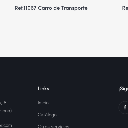
Ref.11067 Carro de Transporte
Re
Links
¡Síg
, 8
Inicio
elona)
Catálogo
er.com
Otros servicios