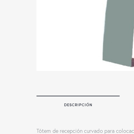
DESCRIPCIÓN
Tótem de recepción curvado para colocac