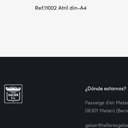
Ref.11002 Atril din-A4
¿Dónde estamos?
Passatge d’en Matas
08301 Mataró (Barc
galser@talleresgals