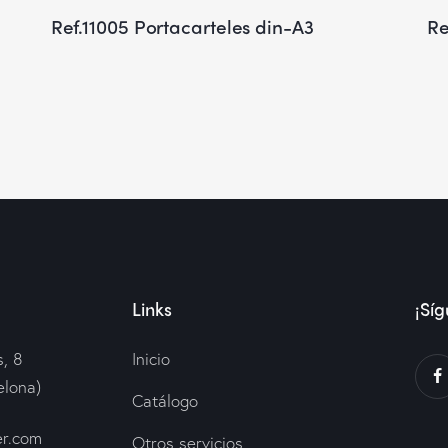
Ref.11005 Portacarteles din-A3
Re
Links
¡Síg
, 8
Inicio
elona)
Catálogo
er.com
Otros servicios