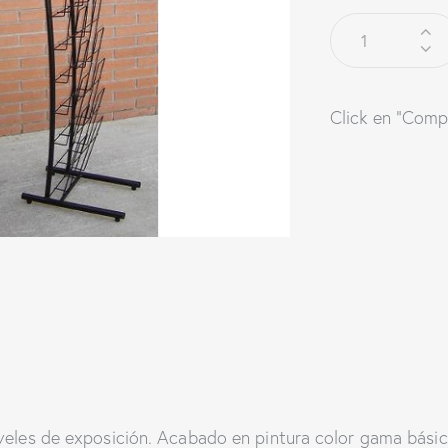
Click en "Comp
veles de exposición. Acabado en pintura color gama básic