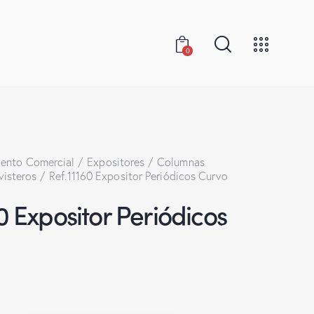
0
ento Comercial
Expositores
Columnas
visteros
Ref.11160 Expositor Periódicos Curvo
0 Expositor Periódicos