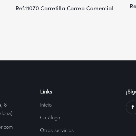
Re
Ref.11070 Carretilla Correo Comercial
Links
¡Síg
, 8
Inicio
elona)
Catálogo
er.com
Otros servicios