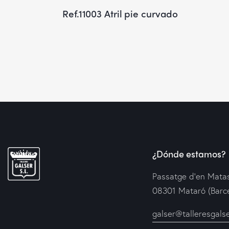
Ref.11003 Atril pie curvado
¿Dónde estamos?
Passatge d’en Matas
08301 Mataró (Barc
galser@talleresgals