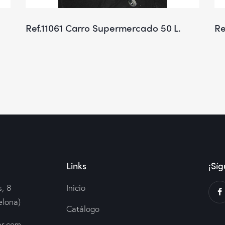
Ref.11061 Carro Supermercado 50 L.
Re
Links
¡Síg
, 8
Inicio
elona)
Catálogo
er.com