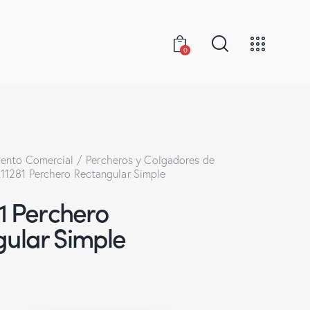
0
ento Comercial
Percheros y Colgadores de
.11281 Perchero Rectangular Simple
81 Perchero
ular Simple