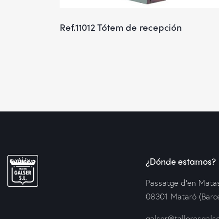
Ref.11012 Tótem de recepción
¿Dónde estamos?
Passatge d’en Matas
08301 Mataró (Barc
galser@talleresgals