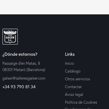
¿Dónde estamos?
Links
Passatge d’en Matas, 8
Inicio
08301 Mataró (Barcelona)
Catálogo
galser@talleresgalser.com
Otros servicios
+34 93 790 81 34
Contactar
Aviso legal
Política de Cookies