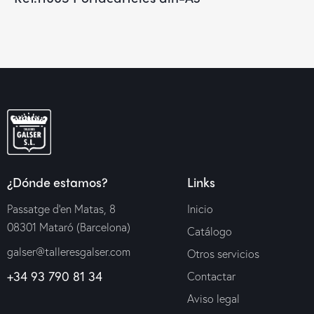
¿Dónde estamos?
Links
Passatge d’en Matas, 8
Inicio
08301 Mataró (Barcelona)
Catálogo
galser@talleresgalser.com
Otros servicios
+34 93 790 81 34
Contactar
Aviso legal